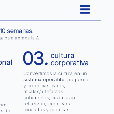
 10 semanas.
para la era de la IA  
03.
cultura 
onal
corporativa
Convertimos la cultura en un 
sistema operable:
 propósito 
y creencias claros, 
rituales/artefactos 
coherentes, historias que 
¿Aplicamos estas metodologías a tu reto?
refuerzan, incentivos 
ios 
alineados y métricas + 
s de 
Proyectos