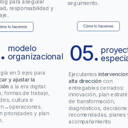
log para asegurar 
seguimiento.
dad, responsabilidad y 
aje
.
.
05.
modelo 
proyect
organizacional
especi
Metodología en 5 ejes para 
Cómo lo hacemos
Ejecutamos 
intervencion
ar y ajustar la 
alta dirección
 con 
ción
 a la era digital: 
entregables cerrados: 
a, formas de trabajo, 
innovación, plan estraté
es, cultura e 
de transformación, 
ón→operaciones. 
diagnósticos, decisiones
n prioridades y plan 
recomendadas, planes y
n.
acompañamiento