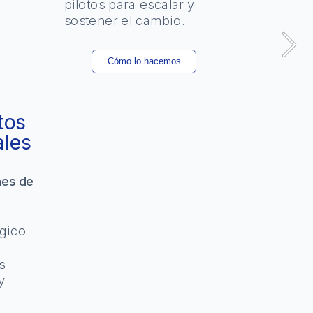
pilotos para escalar y 
sostener el cambio.
Qué hacemos
os 
ales
es de 
gico 
 
 