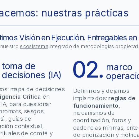
acemos: nuestras prácticas
imos Visión en Ejecución. Entregables en
nuestro 
ecosistema
 integrado de metodologías propietarias 
.
02.
toma de 
marco 
decisiones (IA)
operaci
os: mapa de decisiones 
Definimos y dejamos 
ligencia Crítica
 en 
implantados: 
reglas de 
IA, para cuestionar 
funcionamiento
, 
prompts, sesgos, 
mecanismos de 
), guías de 
coordinación, foros y 
ación contextual, 
cadencias mínimas, criter
Cómo lo hacemos
Cómo lo hacemos
/rituales de comité y 
de priorización y métrica