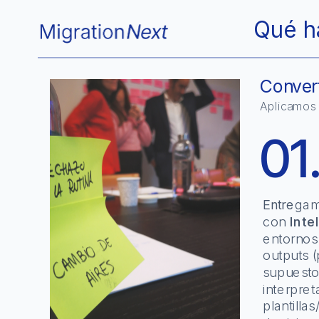
Qué h
Convert
Aplicamos 
01
Entre
gam
con 
Inte
entornos 
outputs (
supuestos
¿Aplicamos estas prácticas a tu reto?
interpret
Cómo lo hacemos
plantillas
Proyectos