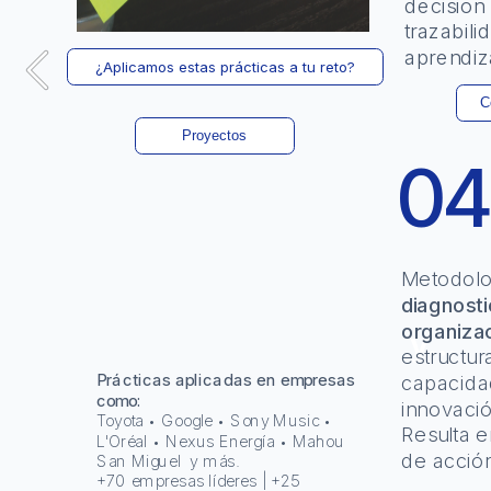
decision 
trazabili
aprendiz
04
Cómo lo hacemos
diagnostic
organiza
y...
estructur
capacidad
Prácticas aplicadas en empresas 
como: 
innovaci
Toyota • Google • Sony Music • 
Resulta e
L'Oréal • Nexus Energía • Mahou 
de acció
San Miguel  y más.
+70 empresas líderes | +25 