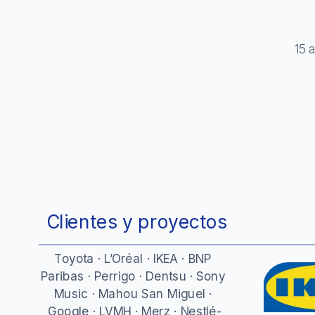
Ver casos de 
15 
Clientes y proyectos
Toyota · L’Oréal · IKEA · BNP 
Paribas · Perrigo · Dentsu · Sony 
Music · Mahou San Miguel · 
Google · LVMH · Merz · Nestlé-