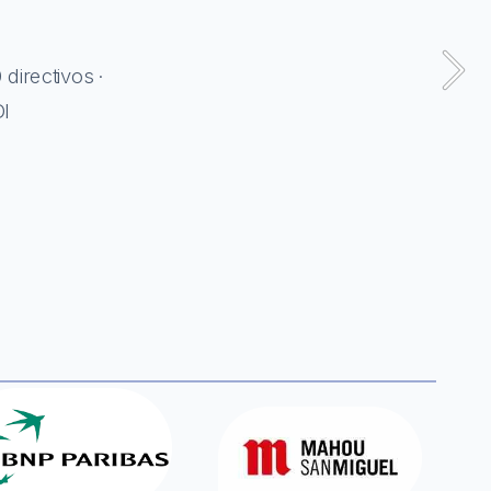
directivos · 
DI