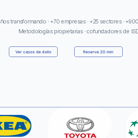
éxito
Reserva 20 min
años transformando · +70 empresas · +25 sectores · +900 
Metodologías propietarias · cofundadores de 
IS