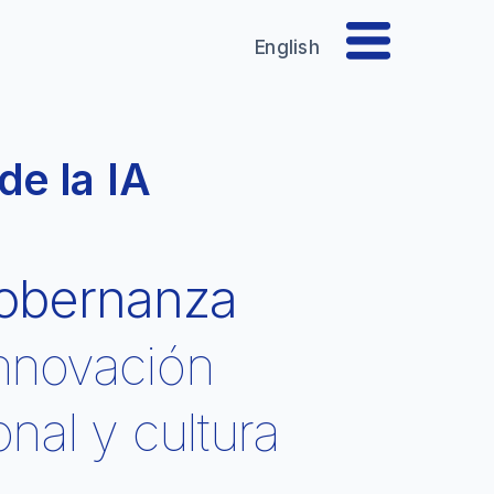
English
de la IA
obernanza 
innovación 
al y cultura 
¿Aplicamos estas prácticas a tu reto?
Proyectos