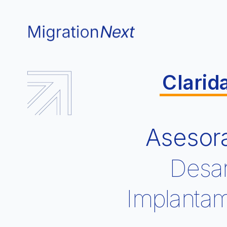
Clarida
Asesor
  Des
Implantam